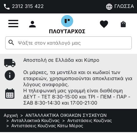
phone
language
2312 315 422
ΓΛΩΣΣΑ

favorite
shopping_bag
search
local_shipping
Αποστολή σε Ελλάδα και Κύπρο
info
Οι μάρκες, τα μοντέλα και οι κωδικοί των
εταιρειών, χρησιμοποιούνται αποκλειστικά για
λόγους αναφοράς.
calendar_month
Η τηλεφωνική μας γραμμή είναι διαθέσιμη
ΔΕΥΤ - ΤΕΤ 8:30-15:00 και ΤΡΙ - ΠΕΜ - ΠΑΡ -
ΣΑΒ 8:30-14:30 και 17:00-21:00
Αρχική
ΑΝΤΑΛΛΑΚΤΙΚΑ ΟΙΚΙΑΚΩΝ ΣΥΣΚΕΥΩΝ
Ανταλλακτικά Κουζίνας
Αντιστάσεις Κουζίνας
Αντιστάσεις Κουζίνας Κάτω Μέρος