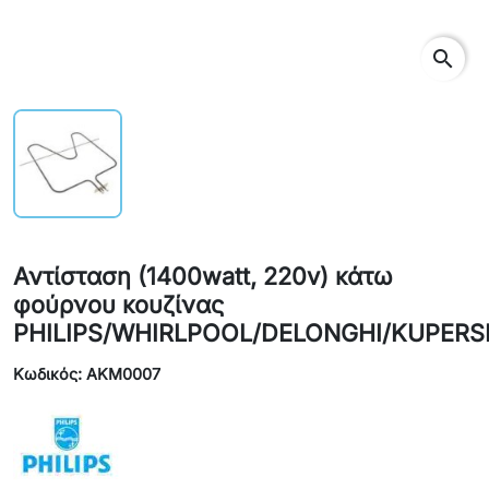
search
Αντίσταση (1400watt, 220v) κάτω
φούρνου κουζίνας
PHILIPS/WHIRLPOOL/DELONGHI/KUPER
Κωδικός: AKM0007