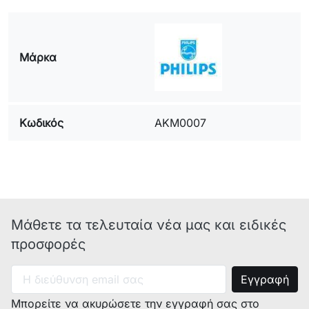
Service Nr.: : 857634926020
model(MOD) : ACM358IX
Service Nr.: : 857635826010
Μάρκα
DELONGHI
Μοντέλο:
Κωδικός
AKM0007
Κωδικός
κατασκευαστή:
Παρατηρήσεις:
AKM0007, 01.2.37.007, ΓΚ-01-
281, 2776, 10102402,
Μάθετε τα τελευταία νέα μας και ειδικές
481925928812, 10.10.12.12.,
062066004, 20-133034,
προσφορές
ΓΚ01281,
01.2.37.096
Μπορείτε να ακυρώσετε την εγγραφή σας στο