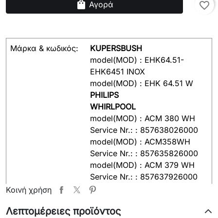
shopping_bag
Αγορά
favorite_border
Μάρκα & κωδικός:
KUPERSBUSH
model(MOD) : EHK64.51-
EHK6451 INOX
model(MOD) : EHK 64.51 W
PHILIPS
WHIRLPOOL
model(MOD) : ACM 380 WH
Service Nr.: : 857638026000
model(MOD) : ACM358WH
Service Nr.: : 857635826000
model(MOD) : ACM 379 WH
Service Nr.: : 857637926000
model(MOD) : ACM 382 WH
Κοινή χρήση
Service Nr.: : 857638226000
Λεπτομέρειες προϊόντος
model(MOD) : ACM 349/IX