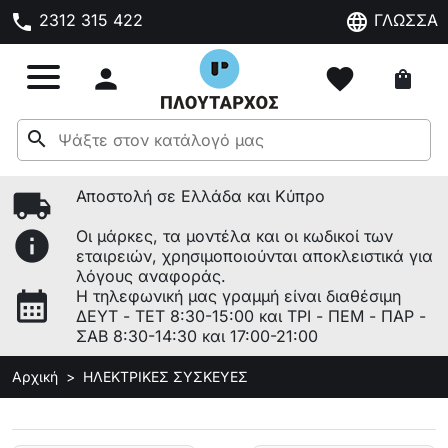
phone
language
2312 315 422
ΓΛΩΣΣΑ

favorite
shopping_bag
search
local_shipping
Αποστολή σε Ελλάδα και Κύπρο
info
Οι μάρκες, τα μοντέλα και οι κωδικοί των
εταιρειών, χρησιμοποιούνται αποκλειστικά για
λόγους αναφοράς.
calendar_month
Η τηλεφωνική μας γραμμή είναι διαθέσιμη
ΔΕΥΤ - ΤΕΤ 8:30-15:00 και ΤΡΙ - ΠΕΜ - ΠΑΡ -
ΣΑΒ 8:30-14:30 και 17:00-21:00
Αρχική
ΗΛΕΚΤΡΙΚΕΣ ΣΥΣΚΕΥΕΣ