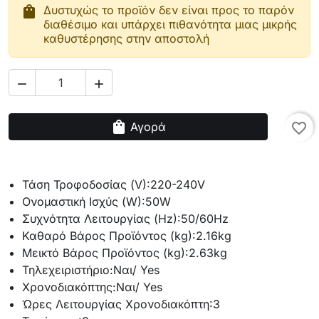
shopping_bag
Δυστυχώς το προϊόν δεν είναι προς το παρόν
διαθέσιμο και υπάρχει πιθανότητα μιας μικρής
καθυστέρησης στην αποστολή


shopping_bag
Αγορά
favorite_border
Τάση Τροφοδοσίας (V):
220-240V
Ονομαστική Ισχύς (W):
50W
Συχνότητα Λειτουργίας (Hz):
50/60Hz
Καθαρό Βάρος Προϊόντος (kg):
2.16kg
Μεικτό Βάρος Προϊόντος (kg):
2.63kg
Τηλεχειριστήριο:
Ναι/ Yes
Χρονοδιακόπτης:
Ναι/ Yes
Ώρες Λειτουργίας Χρονοδιακόπτη:
3