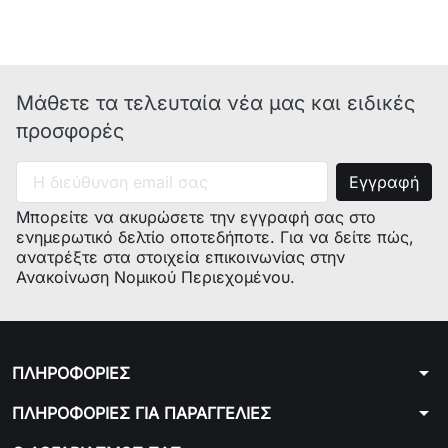
Πιστοποιητικά:
CB/CE(LVD),EMC,ERP,ROHS,REACH,GS
Γενικές Πληροφορίες:
Κυλινδρικός σχεδιασμός,
δυνατός αέρας, χαμηλός θόρυβος /Cylindrical
design, heavy wind, low noise
Μάθετε τα τελευταία νέα μας και ειδικές
προσφορές
Μπορείτε να ακυρώσετε την εγγραφή σας στο
ενημερωτικό δελτίο οποτεδήποτε. Για να δείτε πώς,
ανατρέξτε στα στοιχεία επικοινωνίας στην
Ανακοίνωση Νομικού Περιεχομένου.
arrow_drop_down
ΠΛΗΡΟΦΟΡΙΕΣ
arrow_drop_down
ΠΛΗΡΟΦΟΡΙΕΣ ΓΙΑ ΠΑΡΑΓΓΕΛΙΕΣ