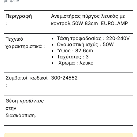
με ΦΠΑ
Περιγραφή
Ανεμιστήρας πύργος λευκός με
:
κοντρόλ 50
W
83
cm
EUROLAMP
Τάση τροφοδοσίας : 220-240V
Τεχνικά
Ονομαστική ισχύς : 50W
χαρακτηριστικά :
Ύψος :
82.6
cm
Ταχύτητες : 3
Χρώμα :
λευκό
Συμβατοί
κωδικοί
300-
24552
:
Θέση
προϊόντος
στην
διασκόρπιση: