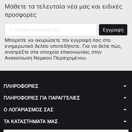
industrial code
:
46619550000
Μάθετε τα τελευταία νέα μας και ειδικές
model(MOD) :
WIXL105EU/Y
προσφορές
commercial code :
F047196
industrial code
:
46471960075
model(MOD) :
IWC81082ECOEU/E
industrial code
:
30760419000
Μπορείτε να ακυρώσετε την εγγραφή σας στο
model(MOD) :
IWE8128BEU
ενημερωτικό δελτίο οποτεδήποτε. Για να δείτε πώς,
commercial code :
F060636
ανατρέξτε στα στοιχεία επικοινωνίας στην
industrial code
:
30606360100
Ανακοίνωση Νομικού Περιεχομένου.
model(MOD) :
WIA500EU
industrial
code
:
46460360000
model(MOD) :
IWE8128BEU
industrial code
:
30606360000
arrow_drop_down
ΠΛΗΡΟΦΟΡΙΕΣ
Serial.Nr(S/N) :
arrow_drop_down
ΠΛΗΡΟΦΟΡΙΕΣ ΓΙΑ ΠΑΡΑΓΓΕΛΙΕΣ
81210811030606360000
model(MOD) :
WIXL85EU
industrial
arrow_drop_down
Ο ΛΟΓΑΡΙΑΣΜΟΣ ΣΑΣ
code
:
46471950100
model(MOD) :
AVXD109EU
arrow_drop_down
ΤΑ ΚΑΤΑΣΤΗΜΑΤΑ ΜΑΣ
industrial code
:
91296210900