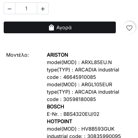


shopping_bag
Αγορά
favorite_border
Μοντέλο:
ARISTON
model(MOD) :
ARXL85EU.N
type(TYP) :
ARCADIA
industrial
code
:
46645910085
model(MOD) :
ARGL105EUR
type(TYP) :
ARCADIA
industrial
code
:
30598180085
BOSCH
E-Nr. :
BBS4320EU/02
HOTPOINT
model(MOD) :
HV8B593GUK
industrial code: :
30835990095