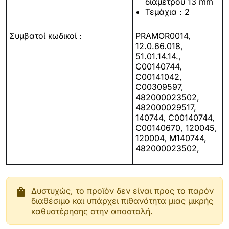
διαμέτρου 13 mm
Τεμάχια : 2
Συμβατοί κωδικοί :
PRAMOR0014,
12.0.66.018,
51.01.14.14.,
C00140744,
C00141042,
C00309597,
482000023502,
482000029517,
140744, C00140744,
C00140670, 120045,
120004, M140744,
482000023502,
shopping_bag
Δυστυχώς, το προϊόν δεν είναι προς το παρόν
διαθέσιμο και υπάρχει πιθανότητα μιας μικρής
καθυστέρησης στην αποστολή.