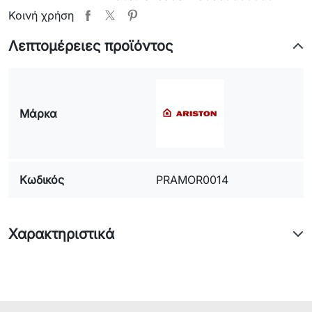
model(MOD) :
WMFUG742P
Κοινή χρήση
industrial code: :
30862480100
Λεπτομέρειες προϊόντος
model(MOD) :
WMFUG742GUK
industrial code: :
30862490195
model(MOD) :
WMF722BSCEU
industrial code: :
30765340300
model(MOD) :
ARXL85EU.N
Μάρκα
type(TYP) :
ARCADIA
industrial
code: :
46645910085
INDESIT
Κωδικός
model(MOD) :
PRAMOR0014
W83TEX
commercial
code :
F023310
industrial code
:
46233100401
model(MOD) :
WIXXL106EU.1/Y
Χαρακτηριστικά
industrial code
:
80545370075
model(MOD) :
WIXL85EU/Y
industrial code
:
46471950075
model(MOD) :
IWB6065EU