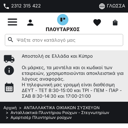
phone
language
2312 315 422
ΓΛΩΣΣΑ

favorite
shopping_bag
search
local_shipping
Αποστολή σε Ελλάδα και Κύπρο
info
Οι μάρκες, τα μοντέλα και οι κωδικοί των
εταιρειών, χρησιμοποιούνται αποκλειστικά για
λόγους αναφοράς.
calendar_month
Η τηλεφωνική μας γραμμή είναι διαθέσιμη
ΔΕΥΤ - ΤΕΤ 8:30-15:00 και ΤΡΙ - ΠΕΜ - ΠΑΡ -
ΣΑΒ 8:30-14:30 και 17:00-21:00
Αρχική
ΑΝΤΑΛΛΑΚΤΙΚΑ ΟΙΚΙΑΚΩΝ ΣΥΣΚΕΥΩΝ
Ανταλλακτικά Πλυντήριου Ρούχων - Στεγνωτηρίων
Αμορτισέρ Πλυντηρίων ρούχων