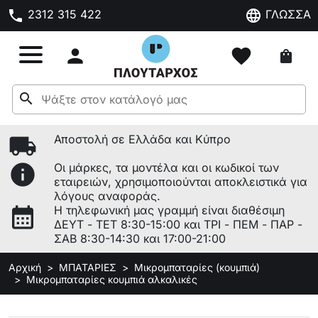
phone
language
2312 315 422
ΓΛΩΣΣΑ

favorite
shopping_bag
search
local_shipping
Αποστολή σε Ελλάδα και Κύπρο
info
Οι μάρκες, τα μοντέλα και οι κωδικοί των
εταιρειών, χρησιμοποιούνται αποκλειστικά για
λόγους αναφοράς.
calendar_month
Η τηλεφωνική μας γραμμή είναι διαθέσιμη
ΔΕΥΤ - ΤΕΤ 8:30-15:00 και ΤΡΙ - ΠΕΜ - ΠΑΡ -
ΣΑΒ 8:30-14:30 και 17:00-21:00
Αρχική
ΜΠΑΤΑΡΙΕΣ
Μικρομπαταρίες (κουμπιά)
Μικρομπαταρίες κουμπιά αλκαλικές