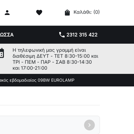

favorite
shopping_bag
Καλάθι:
(0)
phone
ΛΩΣΣΑ
2312 315 422
r_month
Η τηλεφωνική μας γραμμή είναι
διαθέσιμη ΔΕΥΤ - ΤΕΤ 8:30-15:00 και
ΤΡΙ - ΠΕΜ - ΠΑΡ - ΣΑΒ 8:30-14:30
και 17:00-21:00
ακός εβδομαδιαίος 09BW EUROLAMP
chevron_right