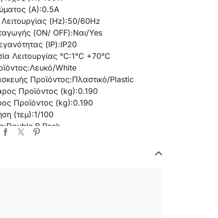
ύματος (Α):
0.5A
Λειτουργίας (Hz):
50/60Hz
ταγωγής (ON/ OFF):
Ναι/Yes
γανότητας (IP):
IP20
ία Λειτουργίας °C:
1°C +70°C
ϊόντος:
Λευκό/White
ασκευής Προϊόντος:
Πλαστικό/Plastic
ρος Προϊόντος (kg):
0.190
ος Προϊόντος (kg):
0.190
ση (τεμ):
1/100
α:
Double B.Pack
mm
0mm
0mm
urolamp:
2 Χρόνια/2 Years
ικά:
Ναι/ Yes
E:
Ναι/ Yes
δεσης:
Κλέμμα/ Terminal Block