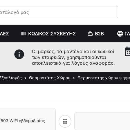
language
ΥΛΕΣ
ΚΩΔΙΚΟΣ ΣΥΣΚΕΥΗΣ
B2B
Γ
calenda
info
Οι μάρκες, τα μοντέλα και οι κωδικοί
των εταιρειών, χρησιμοποιούνται
αποκλειστικά για λόγους αναφοράς.
 Εξοπλισμός
Θερμοστάτες Χώρου
Θερμοστάτης χώρου ψηφι
apps
603 WiFi εβδομαδιαίος
Back to category