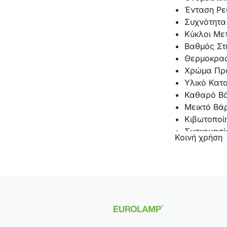
Ένταση Ρε
Συχνότητα 
Κύκλοι Με
Βαθμός Στε
Θερμοκρασ
Χρώμα Προ
Υλικό Κατ
Καθαρό Βά
Μεικτό Βάρ
Κιβωτοποίη
Συσκευασί
Κοινή χρήση
Ύψος :
25
Πλάτος :
9
Μήκος:
13
Εγγύηση E
Πιστοποιητ
Ένδειξη C
Τύπος Σύν