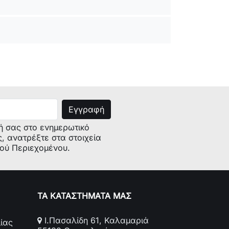
/Yes
μοστάτη NO/NC:
Dry Contact/NO/NC
θμισης:
Εβδομαδιαίος/Weekly
ης:
5°C - +35°C
ή σας στο ενημερωτικό
ς, ανατρέξτε στα στοιχεία
κού Περιεχομένου.
ΤΑ ΚΑΤΑΣΤΗΜΑΤΑ ΜΑΣ
Ι.Πασαλίδη 61, Καλαμαριά
ίας