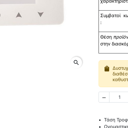
χαρακτηριστι
Συμβατοί
κω
:
Θέση
προϊό
στην διασκό
search
shopping_bag
Δυστυχ
διαθέσ
καθυστ

Τάση Τροφ
Ονομαστική