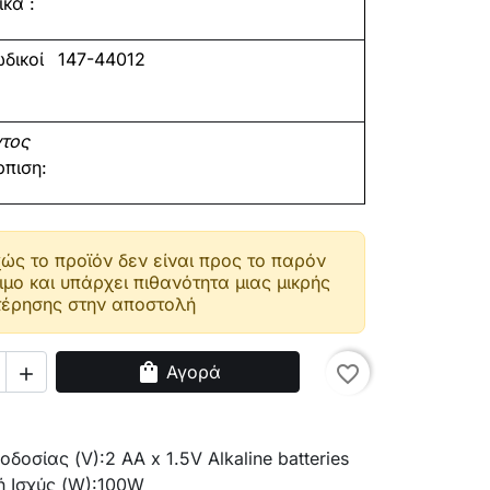
κά :
δικοί
147-44012
ντος
ρπιση:
ώς το προϊόν δεν είναι προς το παρόν
ιμο και υπάρχει πιθανότητα μιας μικρής
έρησης στην αποστολή
shopping_bag
Αγορά
favorite_border

οδοσίας (V):
2 AA x 1.5V Alkaline batteries
 Ισχύς (W):
100W