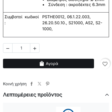
Σύνδεση : ακροδέκτες 6.3
mm
Συμβατοί
κωδικοί
PSTHE001
2
, 06.1.22.003,
:
26.20.50.10., S21000, AS2, S2-
1000,


shopping_bag
Αγορά
favorite_border
Κοινή χρήση
Λεπτομέρειες προϊόντος