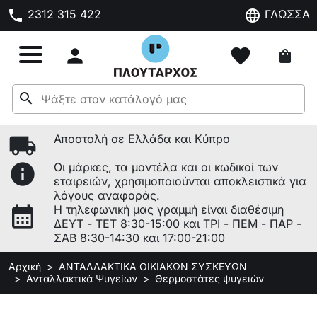
phone
language
2312 315 422
ΓΛΩΣΣΑ

favorite
shopping_bag
search
local_shipping
Αποστολή σε Ελλάδα και Κύπρο
info
Οι μάρκες, τα μοντέλα και οι κωδικοί των
εταιρειών, χρησιμοποιούνται αποκλειστικά για
λόγους αναφοράς.
calendar_month
Η τηλεφωνική μας γραμμή είναι διαθέσιμη
ΔΕΥΤ - ΤΕΤ 8:30-15:00 και ΤΡΙ - ΠΕΜ - ΠΑΡ -
ΣΑΒ 8:30-14:30 και 17:00-21:00
Αρχική
ΑΝΤΑΛΛΑΚΤΙΚΑ ΟΙΚΙΑΚΩΝ ΣΥΣΚΕΥΩΝ
Ανταλλακτικά Ψυγείων
Θερμοστάτες ψυγειών