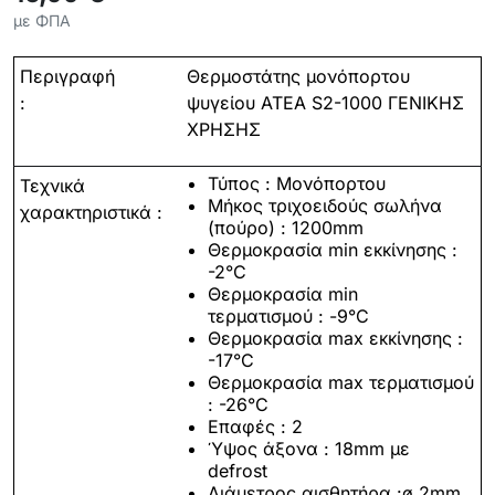
με ΦΠΑ
Περιγραφή
Θερμοστάτης μονόπορτου
:
ψυγείου
ATEA
S
2-1000 ΓΕΝΙΚΗΣ
ΧΡΗΣΗΣ
Τύπος
:
Μονόπορτου
Τεχνικά
M
ήκος τριχοειδούς σωλήνα
χαρακτηριστικά :
(πούρο) : 1200mm
Θερμοκρασία min εκκίνησης :
-2°C
Θερμοκρασία min
τερματισμού : -
9
°C
Θερμοκρασία max εκκίνησης :
-17°C
Θερμοκρασία max τερματισμού
: -26°C
Επαφές : 2
Ύψος άξονα : 18
mm
με
defrost
Διάμετρος αισθητήρα :ø 2mm