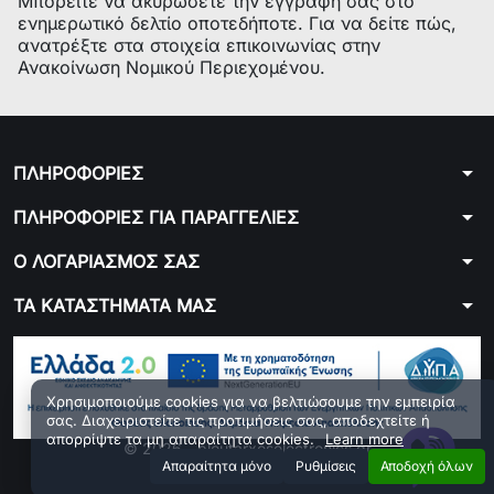
Μπορείτε να ακυρώσετε την εγγραφή σας στο
ενημερωτικό δελτίο οποτεδήποτε. Για να δείτε πώς,
ανατρέξτε στα στοιχεία επικοινωνίας στην
Ανακοίνωση Νομικού Περιεχομένου.
arrow_drop_down
ΠΛΗΡΟΦΟΡΙΕΣ
arrow_drop_down
ΠΛΗΡΟΦΟΡΙΕΣ ΓΙΑ ΠΑΡΑΓΓΕΛΙΕΣ
arrow_drop_down
Ο ΛΟΓΑΡΙΑΣΜΟΣ ΣΑΣ
arrow_drop_down
ΤΑ ΚΑΤΑΣΤΗΜΑΤΑ ΜΑΣ
Χρησιμοποιούμε cookies για να βελτιώσουμε την εμπειρία
σας. Διαχειριστείτε τις προτιμήσεις σας, αποδεχτείτε ή
απορρίψτε τα μη απαραίτητα cookies.
Learn more
© 2026 - ploutarxoselectronics.gr
Aπαραίτητα μόνο
Ρυθμίσεις
Αποδοχή όλων
Developed by 01generator